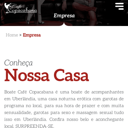
Home
>
Empresa
Conheça
Nossa Casa
Boate Café Copacabana é uma boate de acompanhantes
em Uberlândia, uma casa noturna erótica com garotas de
programa no local, para sua hora de prazer e com muita
sensualidade, garotas para sexo e massagem sexual tudo
isso em Uberlândia. Confira nosso belo e aconchegante
local. SURPREENDA-SE.